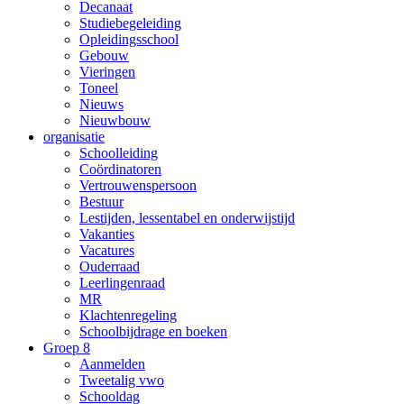
Decanaat
Studiebegeleiding
Opleidingsschool
Gebouw
Vieringen
Toneel
Nieuws
Nieuwbouw
organisatie
Schoolleiding
Coördinatoren
Vertrouwenspersoon
Bestuur
Lestijden, lessentabel en onderwijstijd
Vakanties
Vacatures
Ouderraad
Leerlingenraad
MR
Klachtenregeling
Schoolbijdrage en boeken
Groep 8
Aanmelden
Tweetalig vwo
Schooldag