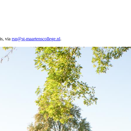
is, via
rsn@st-maartenscollege.nl
.