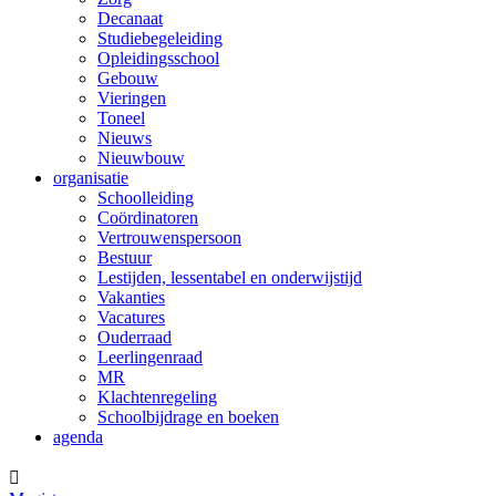
Decanaat
Studiebegeleiding
Opleidingsschool
Gebouw
Vieringen
Toneel
Nieuws
Nieuwbouw
organisatie
Schoolleiding
Coördinatoren
Vertrouwenspersoon
Bestuur
Lestijden, lessentabel en onderwijstijd
Vakanties
Vacatures
Ouderraad
Leerlingenraad
MR
Klachtenregeling
Schoolbijdrage en boeken
agenda
