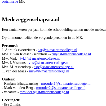
organisatie
MR
Medezeggenschapsraad
Een aantal keren per jaar komt de schoolleiding samen met de medeze
Op dit moment zitten de volgende personen in de MR:
Personeel:
J. Aarnink (voorzitter) -
aar@st-maartenscollege.nl
Mw. F. van Riessen (secretaris) -
rsn@st-maartenscollege.nl
Mw. Vink -
jvk@st-maartenscollege.nl
Mw. I. Vismans -
vns@st-maartenscollege.nl
Mw. M. Assendorp -
asp@st-maartenscollege.nl
T. van der Maas -
mst@st-maartenscollege.nl
Ouders:
- Ranjana Bhugwansing -
mrouder1@st-maartenscollege.nl
- Mark van den Berg -
mrouder2@st-maartenscollege.nl
- vacature -
mrouder3@st-maartenscollege.nl
Leerlingen:
- Ilse Zijlstra