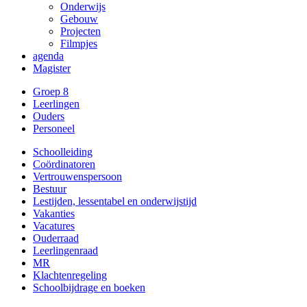
Onderwijs
Gebouw
Projecten
Filmpjes
agenda
Magister
Groep 8
Leerlingen
Ouders
Personeel
Schoolleiding
Coördinatoren
Vertrouwenspersoon
Bestuur
Lestijden, lessentabel en onderwijstijd
Vakanties
Vacatures
Ouderraad
Leerlingenraad
MR
Klachtenregeling
Schoolbijdrage en boeken