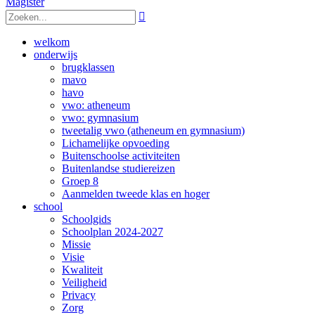
Magister

welkom
onderwijs
brugklassen
mavo
havo
vwo: atheneum
vwo: gymnasium
tweetalig vwo (atheneum en gymnasium)
Lichamelijke opvoeding
Buitenschoolse activiteiten
Buitenlandse studiereizen
Groep 8
Aanmelden tweede klas en hoger
school
Schoolgids
Schoolplan 2024-2027
Missie
Visie
Kwaliteit
Veiligheid
Privacy
Zorg