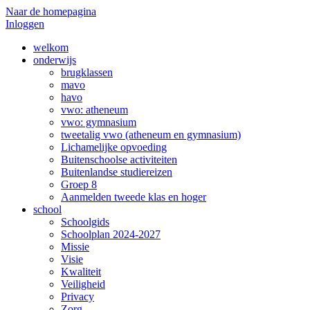
Naar de homepagina
Inloggen
welkom
onderwijs
brugklassen
mavo
havo
vwo: atheneum
vwo: gymnasium
tweetalig vwo (atheneum en gymnasium)
Lichamelijke opvoeding
Buitenschoolse activiteiten
Buitenlandse studiereizen
Groep 8
Aanmelden tweede klas en hoger
school
Schoolgids
Schoolplan 2024-2027
Missie
Visie
Kwaliteit
Veiligheid
Privacy
Zorg