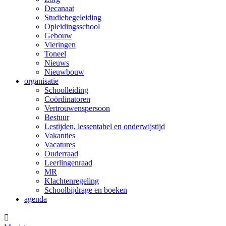
Decanaat
Studiebegeleiding
Opleidingsschool
Gebouw
Vieringen
Toneel
Nieuws
Nieuwbouw
organisatie
Schoolleiding
Coördinatoren
Vertrouwenspersoon
Bestuur
Lestijden, lessentabel en onderwijstijd
Vakanties
Vacatures
Ouderraad
Leerlingenraad
MR
Klachtenregeling
Schoolbijdrage en boeken
agenda
