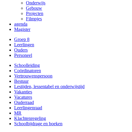
Onderwijs
Gebouw
Projecten
Filmpjes
agenda
Magister
Groep 8
Leerlingen
Ouders
Personeel
Schoolleiding
Coördinatoren
Vertrouwenspersoon
Bestuur
Lestijden, lessentabel en onderwijstijd
Vakanties
Vacatures
Ouderraad
Leerlingenraad
MR
Klachtenregeling
Schoolbijdrage en boeken