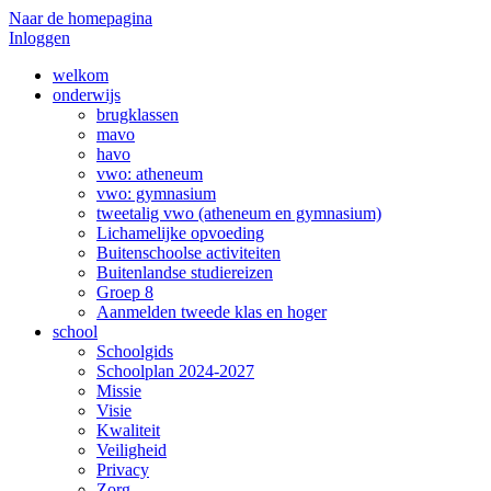
Naar de homepagina
Inloggen
welkom
onderwijs
brugklassen
mavo
havo
vwo: atheneum
vwo: gymnasium
tweetalig vwo (atheneum en gymnasium)
Lichamelijke opvoeding
Buitenschoolse activiteiten
Buitenlandse studiereizen
Groep 8
Aanmelden tweede klas en hoger
school
Schoolgids
Schoolplan 2024-2027
Missie
Visie
Kwaliteit
Veiligheid
Privacy
Zorg