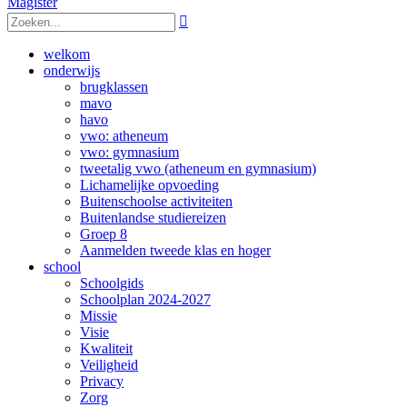
Magister

welkom
onderwijs
brugklassen
mavo
havo
vwo: atheneum
vwo: gymnasium
tweetalig vwo (atheneum en gymnasium)
Lichamelijke opvoeding
Buitenschoolse activiteiten
Buitenlandse studiereizen
Groep 8
Aanmelden tweede klas en hoger
school
Schoolgids
Schoolplan 2024-2027
Missie
Visie
Kwaliteit
Veiligheid
Privacy
Zorg