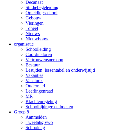
Decanaat
Studiebegeleiding
Opleidingsschool
Gebouw
Vieringen
Toneel
Nieuws
Nieuwbouw
organisatie
Schoolleiding
Coördinatoren
Vertrouwenspersoon
Bestuur
Lestijden, lessentabel en onderwijstijd
Vakanties
Vacatures
Ouderraad
Leerlingenraad
MR
Klachtenregeling
Schoolbijdrage en boeken
Groep 8
Aanmelden
Tweetalig vwo
Schooldag