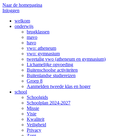
Naar de homepagina
Inloggen
welkom
onderwijs
brugklassen
mavo
havo
vwo: atheneum
vwo: gymnasium
tweetalig vwo (atheneum en gymnasium)
Lichamelijke opvoeding
Buitenschoolse activiteiten
Buitenlandse studiereizen
Groep 8
Aanmelden tweede klas en hoger
school
Schoolgids
Schoolplan 2024-2027
Missie
Visie
Kwaliteit
Veiligheid
Privacy
Zorg