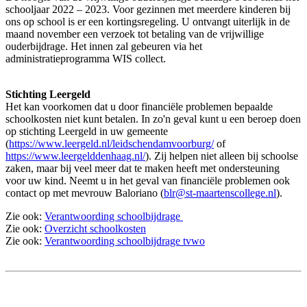
schooljaar 2022 – 2023. Voor gezinnen met meerdere kinderen bij
ons op school is er een kortingsregeling. U ontvangt uiterlijk in de
maand november een verzoek tot betaling van de vrijwillige
ouderbijdrage. Het innen zal gebeuren via het
administratieprogramma WIS collect.
Stichting Leergeld
Het kan voorkomen dat u door financiële problemen bepaalde
schoolkosten niet kunt betalen. In zo'n geval kunt u een beroep doen
op stichting Leergeld in uw gemeente
(
https://www.leergeld.nl/leidschendamvoorburg/
of
https://www.leergelddenhaag.nl/
). Zij helpen niet alleen bij schoolse
zaken, maar bij veel meer dat te maken heeft met ondersteuning
voor uw kind. Neemt u in het geval van financiële problemen ook
contact op met mevrouw Baloriano (
blr@st-maartenscollege.nl
).
Zie ook:
Verantwoording schoolbijdrage
Zie ook:
Overzicht schoolkosten
Zie ook:
Verantwoording schoolbijdrage tvwo