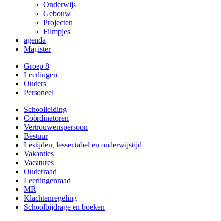
Onderwijs
Gebouw
Projecten
Filmpjes
agenda
Magister
Groep 8
Leerlingen
Ouders
Personeel
Schoolleiding
Coördinatoren
Vertrouwenspersoon
Bestuur
Lestijden, lessentabel en onderwijstijd
Vakanties
Vacatures
Ouderraad
Leerlingenraad
MR
Klachtenregeling
Schoolbijdrage en boeken