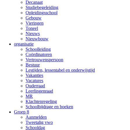
Decanaat
Studiebegeleiding
Opleidingsschool
Gebouw
Vieringen
Toneel
Nieuws
Nieuwbouw
organisatie
Schoolleiding
Coördinatoren
Vertrouwenspersoon
Bestuur
Lestijden, lessentabel en onderwijstijd
Vakanties
Vacatures
Ouderraad
Leerlingenraad
MR
Klachtenregeling
Schoolbijdrage en boeken
Groep 8
Aanmelden
Tweetalig vwo
Schooldag