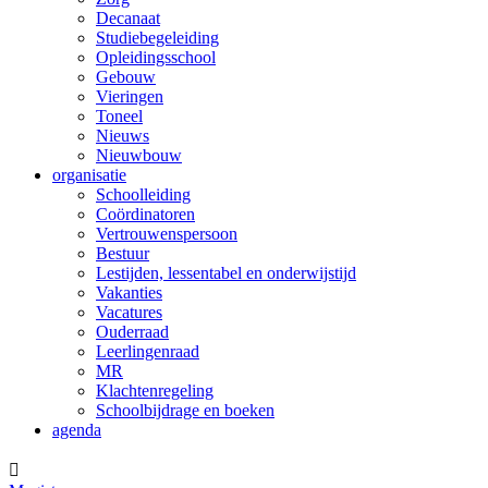
Decanaat
Studiebegeleiding
Opleidingsschool
Gebouw
Vieringen
Toneel
Nieuws
Nieuwbouw
organisatie
Schoolleiding
Coördinatoren
Vertrouwenspersoon
Bestuur
Lestijden, lessentabel en onderwijstijd
Vakanties
Vacatures
Ouderraad
Leerlingenraad
MR
Klachtenregeling
Schoolbijdrage en boeken
agenda
