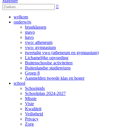
Magister

welkom
onderwijs
brugklassen
mavo
havo
vwo: atheneum
vwo: gymnasium
tweetalig vwo (atheneum en gymnasium)
Lichamelijke opvoeding
Buitenschoolse activiteiten
Buitenlandse studiereizen
Groep 8
Aanmelden tweede klas en hoger
school
Schoolgids
Schoolplan 2024-2027
Missie
Visie
Kwaliteit
Veiligheid
Privacy
Zorg